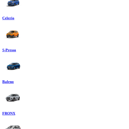
Celerio
S-Presso
Baleno
FRONX