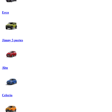
Eeco
Jimny 5 portes
Alto
Celerio