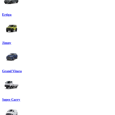
Ertiga
Jimny
Grand Vitara
Super Carry