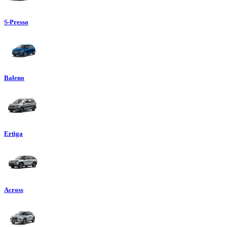
S-Presso
Baleno
Ertiga
Across