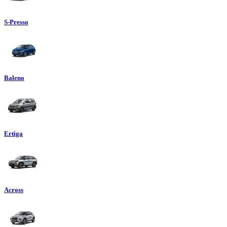
S-Presso
Baleno
Ertiga
Across