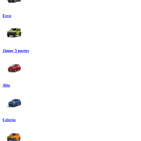
Eeco
Jimny 5 portes
Alto
Celerio