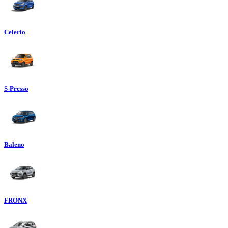
Celerio
S-Presso
Baleno
FRONX