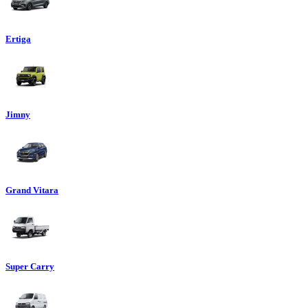
Ertiga
Jimny
Grand Vitara
Super Carry